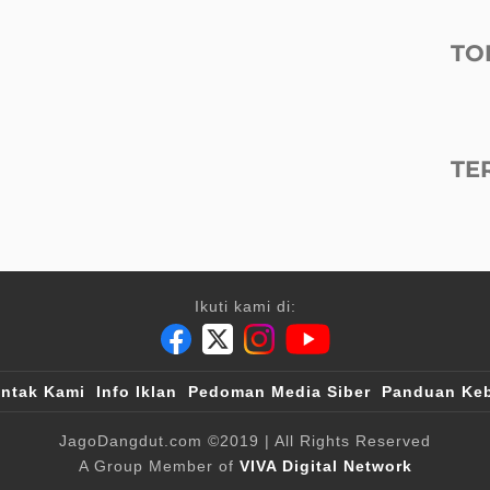
TO
TE
Ikuti kami di:
ntak Kami
Info Iklan
Pedoman Media Siber
Panduan Keb
JagoDangdut.com
©2019
| All Rights Reserved
A Group Member of
VIVA Digital Network