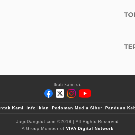
TO
TE
Ikuti kami di:
ntak Kami
Info Iklan
Pedoman Media Siber
Panduan Keb
JagoDangdut.com
©2019
| All Rights Reserved
A Group Member of
VIVA Digital Network