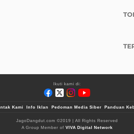
TO
TE
Ikuti kami di:
ntak Kami
Info Iklan
Pedoman Media Siber
Panduan Keb
JagoDangdut.com
©2019
| All Rights Reserved
A Group Member of
VIVA Digital Network