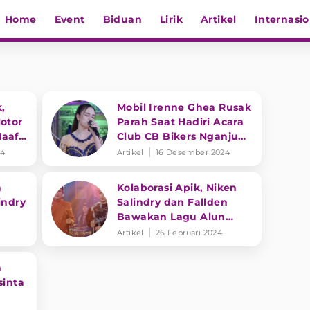
Home
Event
Biduan
Lirik
Artikel
Internasio
,
Mobil Irenne Ghea Rusak
otor
Parah Saat Hadiri Acara
Maaf
Club CB Bikers Nganjuk,
ab ke
Salahkan Pihak Panitia
24
Artikel
16 Desember 2024
n
Kolaborasi Apik, Niken
indry
Salindry dan Fallden
Bawakan Lagu Alun
Alun Nganjuk Versi
Artikel
26 Februari 2024
Campursari
n
sinta