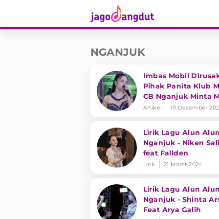
NGANJUK
Imbas Mobil Dirusak
Pihak Panita Klub M
CB Nganjuk Minta 
dan Tanggung Jaw
Artikel
19 Desember 20
Irenne Ghea
Lirik Lagu Alun Alu
Nganjuk - Niken Sal
feat Fallden
Lirik
21 Maret 2024
Lirik Lagu Alun Alu
Nganjuk - Shinta Ar
Feat Arya Galih