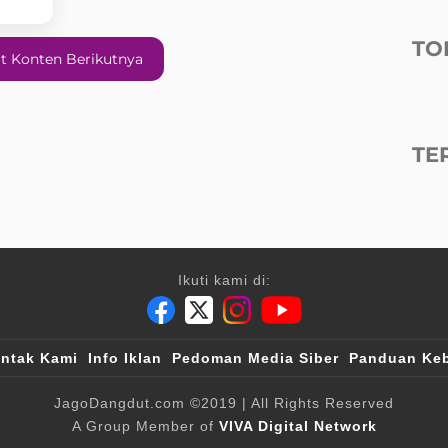
TO
t Konten Berikutnya
TE
Ikuti kami di:
ntak Kami
Info Iklan
Pedoman Media Siber
Panduan Keb
JagoDangdut.com
©2019
| All Rights Reserved
A Group Member of
VIVA Digital Network