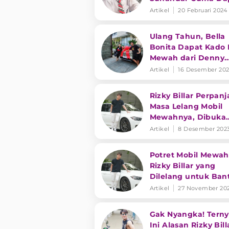
Sedikit Suara
Artikel
20 Februari 2024
Ulang Tahun, Bella
Bonita Dapat Kado 
Mewah dari Denny
Caknan
Artikel
16 Desember 20
Rizky Billar Perpan
Masa Lelang Mobil
Mewahnya, Dibuka
dengan Harga Rp5
Artikel
8 Desember 202
Juta Bantu Palestin
Potret Mobil Mewah
Rizky Billar yang
Dilelang untuk Ban
Palestina
Artikel
27 November 20
Gak Nyangka! Terny
Ini Alasan Rizky Bill