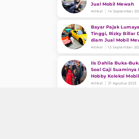
Jual Mobil Mewah
Artikel
14 September 20
Bayar Pajak Lumay
Tinggi, Rizky Billar
diam Jual Mobil M
Artikel
13 September 20
Iis Dahlia Buka-Bu
Soal Gaji Suaminya 
Hobby Koleksi Mobi
Antik!
Artikel
31 Agustus 2023
Lucinta Luna Meras
Dijebak Deddy
Corbuzier, hingga S
Jamil Dapat Kado M
Artikel
11 Agustus 2023
Mewah
Kado Rizky Billar u