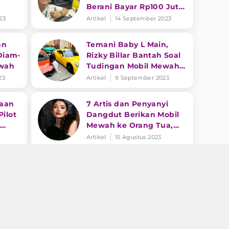
Berani Bayar Rp100 Juta
Jika Terbukti
23
Artikel
14 September 2023
an
Temani Baby L Main,
 Diam-
Rizky Billar Bantah Soal
ewah
Tudingan Mobil Mewah
Pinjaman
23
Artikel
9 September 2023
kaan
7 Artis dan Penyanyi
Pilot
Dangdut Berikan Mobil
l
Mewah ke Orang Tua,
Ada yang Sampai
Artikel
15 Agustus 2023
Miliaran!
a
Tak Disangka! Berulang
Tahun, King Saipul Jamil
aipul
Diberikan Mobil Mewah
obil
oleh Queen Neng Dessy
Artikel
10 Agustus 2023
ntuk
5 Pedangdut Koleksi