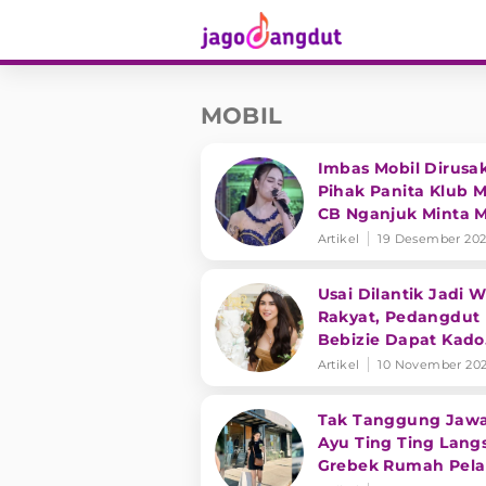
MOBIL
Imbas Mobil Dirusak
Pihak Panita Klub M
CB Nganjuk Minta 
dan Tanggung Jaw
Artikel
19 Desember 20
Irenne Ghea
Usai Dilantik Jadi W
Rakyat, Pedangdut
Bebizie Dapat Kado
Mobil Mewah
Artikel
10 November 20
Tak Tanggung Jawa
Ayu Ting Ting Lang
Grebek Rumah Pel