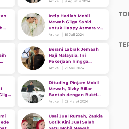
Fantastis
Artikel
9 Agustus 2024
TO
kan
Intip Hadiah Mobil
Mewah Gilga Sahid
h
untuk Happy Asmara vs
Orang Tua
Artikel
16 Juli 2024
TE
Berani Labrak Jemaah
aih
Haji Malaysia, Ini
Pekerjaan hingga
ki
Koleksi Mobil Ayah Ayu
Artikel
21 Mei 2024
Ting Ting
Dituding Pinjam Mobil
i
Mewah, Rizky Billar
Gilga
Bantah dengan Bukti
Chat dan Transaksi
Artikel
22 Maret 2024
emi
Usai Jual Rumah, Zaskia
Dede
Gotik Kini Jual Salah
pat
Satu Mobil Mewah