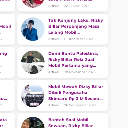
dengan Harga Ratusan
Artikel
22 Januari 2024
Juta
Tak Kunjung Laku, Rizky
Mobil
Billar Perpanjang Masa
Lelang Mobil
Kesayangan Demi Bantu
23
Artikel
8 Desember 2023
Palestina
jang
Demi Bantu Palestina,
Rizky Billar Rela Jual
Mobil Pertama yang
00
Penuh Sejarah
3
Artikel
28 November 2023
a
Mobil Mewah Rizky Billar
Dibeli Pengusaha
tu
Skincare Rp 3 M Secara
Cash, Warganet: Awas
23
Artikel
26 September 2023
Money Laundry
ata
Bantah Soal Mobil
ar
Sewaan, Rizky Billar