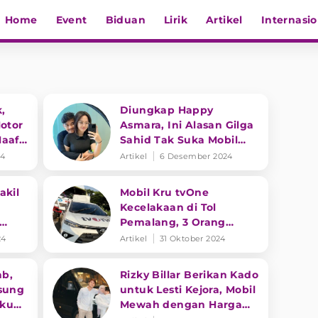
Home
Event
Biduan
Lirik
Artikel
Internasio
,
Diungkap Happy
otor
Asmara, Ini Alasan Gilga
Maaf
Sahid Tak Suka Mobil
ab ke
Mewah
24
Artikel
6 Desember 2024
akil
Mobil Kru tvOne
Kecelakaan di Tol
Pemalang, 3 Orang
Meninggal Dunia
24
Artikel
31 Oktober 2024
b,
Rizky Billar Berikan Kado
sung
untuk Lesti Kejora, Mobil
aku
Mewah dengan Harga