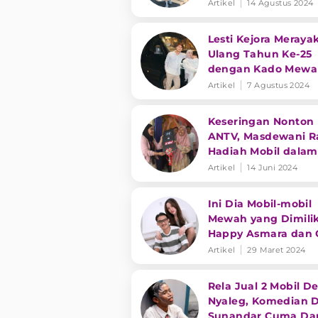
yang Menyerempet
Artikel
14 Agustus 2024
Mobilnya
Lesti Kejora Meraya
Ulang Tahun Ke-25
dengan Kado Mewa
dari Rizky Billar
Artikel
7 Agustus 2024
Keseringan Nonton
ANTV, Masdewani R
Hadiah Mobil dalam
Program Sawer Reje
Artikel
14 Juni 2024
Ini Dia Mobil-mobil
Mewah yang Dimilik
Happy Asmara dan 
Sahid
Artikel
29 Maret 2024
Rela Jual 2 Mobil D
Nyaleg, Komedian 
Sunandar Cuma Da