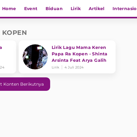
Home
Event
Biduan
Lirik
Artikel
Internasio
A KOPEN
a
Lirik Lagu Mama Keren
Papa Ra Kopen - Shinta
Arsinta Feat Arya Galih
ma
024
Lirik
4 Juli 2024
en"
t Konten Berikutnya