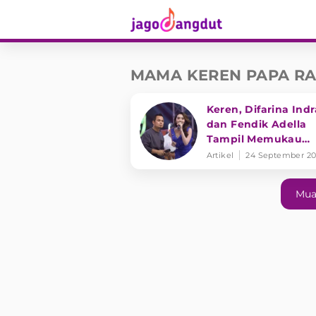
MAMA KEREN PAPA R
Keren, Difarina Indr
dan Fendik Adella
Tampil Memukau
Bawakan Lagu "Ma
Artikel
24 September 2
Keren Papa Ra Kop
Mua