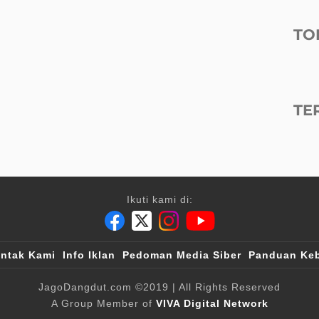
TO
TE
Ikuti kami di:
ntak Kami
Info Iklan
Pedoman Media Siber
Panduan Keb
JagoDangdut.com
©2019
| All Rights Reserved
A Group Member of
VIVA Digital Network