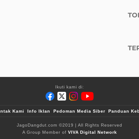
TO
TE
Ikuti kami di:
ntak Kami
Info Iklan
Pedoman Media Siber
Panduan Keb
JagoDangdut.com
©2019
| All Rights Reserved
A Group Member of
VIVA Digital Network