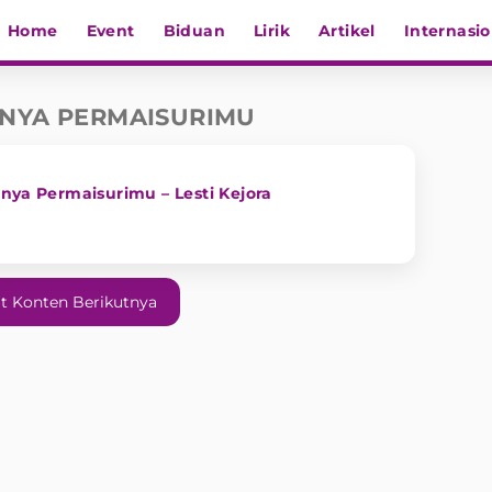
Home
Event
Biduan
Lirik
Artikel
Internasio
UNYA PERMAISURIMU
unya Permaisurimu – Lesti Kejora
t Konten Berikutnya