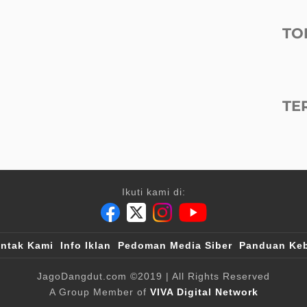
TO
TE
Ikuti kami di:
ntak Kami
Info Iklan
Pedoman Media Siber
Panduan Keb
JagoDangdut.com
©2019
| All Rights Reserved
A Group Member of
VIVA Digital Network