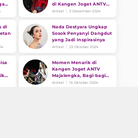
ga
di Kangen Joget ANTV
Subang
4
Artikel
3 Desember 2024
s di
Nada Destyara Ungkap
retan
Sosok Penyanyi Dangdut
yang Jadi Inspirasinya
24
Artikel
23 Oktober 2024
isa
Momen Menarik di
Kangen Joget ANTV
ik
Majalengka, Bagi-bagi
ia
Singkong hingga
Artikel
14 Oktober 2024
Costum Unik Penonton
gis
Pesona Mala Agatha
ga
Bawakan Lagu Ciinan
Bana di Kangen Joget
V
ANTV Majalengka
Artikel
13 Oktober 2024
angen
GildCoustic Bikin