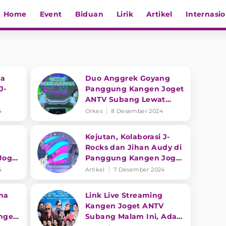
Home
Event
Biduan
Lirik
Artikel
Internasio
ka
Duo Anggrek Goyang
J-
Panggung Kangen Joget
ANTV Subang Lewat
Joget
Cikini Gondangdia
4
Orkes
8 Desember 2024
Kejutan, Kolaborasi J-
Rocks dan Jihan Audy di
Joget
Panggung Kangen Joget
cks
ANTV Subang
4
Artikel
7 Desember 2024
na
Link Live Streaming
Kangen Joget ANTV
ngen
Subang Malam Ini, Ada