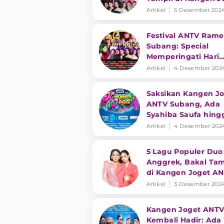
ANTV Subang! Cata
Artikel
5 Desember 202
Tanggalnya
Festival ANTV Rame
Subang: Special
Memperingati Hari
KORPRI hingga Hari
Artikel
4 Desember 202
Guru Nasional
Saksikan Kangen J
ANTV Subang, Ada
Syahiba Saufa hing
Ratna Antika
Artikel
4 Desember 202
5 Lagu Populer Duo
Anggrek, Bakal Tam
di Kangen Joget A
Subang
Artikel
3 Desember 202
Kangen Joget ANT
Kembali Hadir: Ada