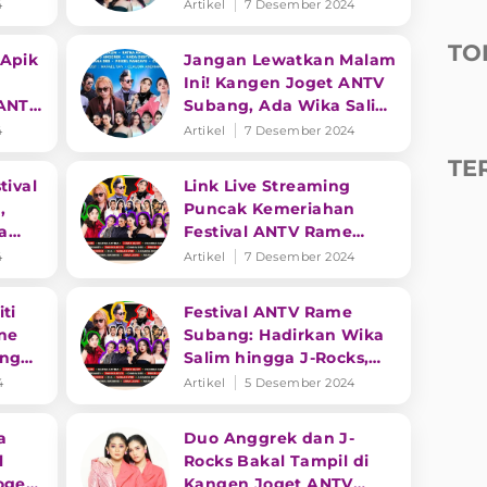
g
Wika Salim hingga J-
4
Artikel
7 Desember 2024
Rocks
TO
 Apik
Jangan Lewatkan Malam
Ini! Kangen Joget ANTV
 ANTV
Subang, Ada Wika Salim
hingga J-Rocks
4
Artikel
7 Desember 2024
TE
tival
Link Live Streaming
,
Puncak Kemeriahan
a
Festival ANTV Rame
2024 di Subang
4
Artikel
7 Desember 2024
ti
Festival ANTV Rame
ine
Subang: Hadirkan Wika
angen
Salim hingga J-Rocks,
g
Catat Tanggalnya!
4
Artikel
5 Desember 2024
a
Duo Anggrek dan J-
l
Rocks Bakal Tampil di
oget
Kangen Joget ANTV