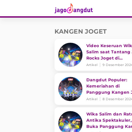
KANGEN JOGET
Video Keseruan Wi
Salim saat Tantang 
Rocks Joget di
Panggung Kangen 
Artikel
9 Desember 202
ANTV Subang
Dangdut Populer:
Kemeriahan di
Panggung Kangen 
ANTV Subang, J-Ro
Artikel
8 Desember 202
hingga Wika Salim
Wika Salim dan Rat
Antika Spektakuler,
Buka Panggung Ka