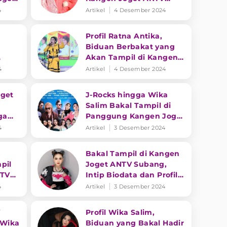
t
Subang
4
Artikel
4 Desember 2024
Profil Ratna Antika,
Biduan Berbakat yang
Akan Tampil di Kangen
Joget ANTV Subang
4
Artikel
4 Desember 2024
oget
J-Rocks hingga Wika
Salim Bakal Tampil di
ga
Panggung Kangen Joget
ANTV Subang
4
Artikel
3 Desember 2024
Bakal Tampil di Kangen
pil
Joget ANTV Subang,
NTV
Intip Biodata dan Profil
Jihan Audy
4
Artikel
3 Desember 2024
V
Profil Wika Salim,
 Wika
Biduan yang Bakal Hadir