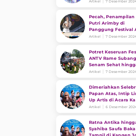
Joget ANTV Suban
Artikel
7 Desember 202
Pecah, Penampilan
Putri Arimby di
Panggung Festival
Rame Subang
Artikel
7 Desember 202
Potret Keseruan Fes
ANTV Rame Subang
Senam Sehat hingg
Music Performance
Artikel
7 Desember 202
Dimeriahkan Selebri
Papan Atas, Intip L
Up Artis di Acara K
Joget ANTV Suban
Artikel
6 Desember 202
Ratna Antika hingg
Syahiba Saufa Baka
Tampil di Kangen J