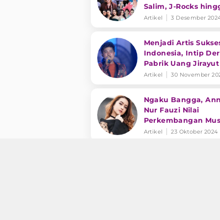
Salim, J-Rocks hing
Duo Anggrek! Catat
Artikel
3 Desember 202
Tanggalnya
Menjadi Artis Sukse
Indonesia, Intip De
Pabrik Uang Jirayut
Artikel
30 November 20
Ngaku Bangga, Ann
Nur Fauzi Nilai
Perkembangan Mus
Dangdut di Indones
Artikel
23 Oktober 2024
Nyesek, Pria Ini Nan
hingga Dipeluk Gil
Sahid di Panggung
Kangen Joget ANT
Artikel
14 Oktober 2024
Potret Keseruan K