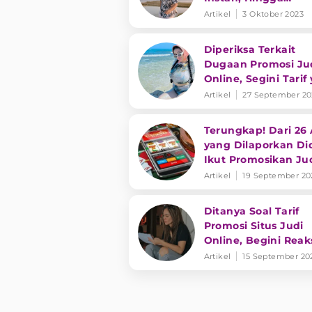
Kecanduan Main Ju
Artikel
3 Oktober 2023
Onlie
Diperiksa Terkait
Dugaan Promosi Ju
Online, Segini Tarif
Diterima Cupi Cupi
Artikel
27 September 20
Terungkap! Dari 26 
yang Dilaporkan D
Ikut Promosikan Ju
Online, Ada Pedan
Artikel
19 September 20
Terkenal
Ditanya Soal Tarif
Promosi Situs Judi
Online, Begini Reak
Wulan Guritno
Artikel
15 September 20