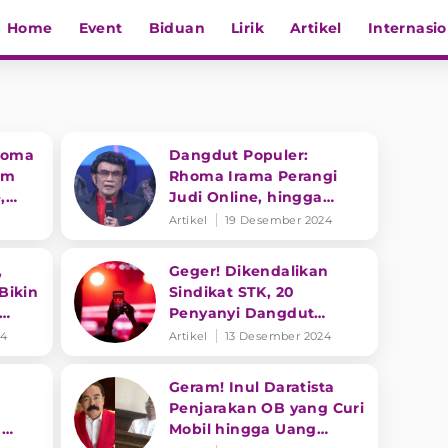
Home
Event
Biduan
Lirik
Artikel
Internasio
homa
Dangdut Populer:
im
Rhoma Irama Perangi
,
Judi Online, hingga
Single Baru Trio Macan
Artikel
19 Desember 2024
,
Geger! Dikendalikan
Bikin
Sindikat STK, 20
Penyanyi Dangdut
Tercatut Promosi Judi
24
Artikel
13 Desember 2024
Online
Geram! Inul Daratista
Penjarakan OB yang Curi
a
Mobil hingga Uang