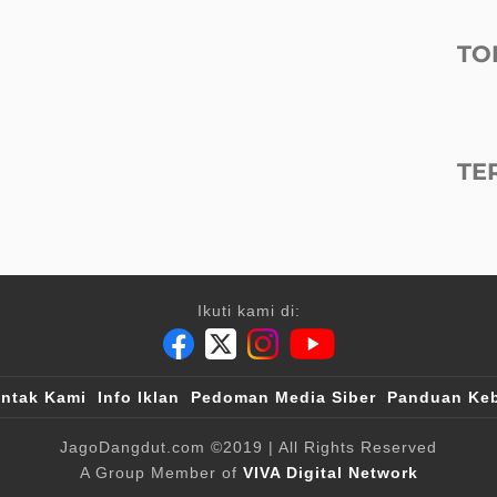
TO
TE
Ikuti kami di:
ntak Kami
Info Iklan
Pedoman Media Siber
Panduan Keb
JagoDangdut.com
©2019
| All Rights Reserved
A Group Member of
VIVA Digital Network