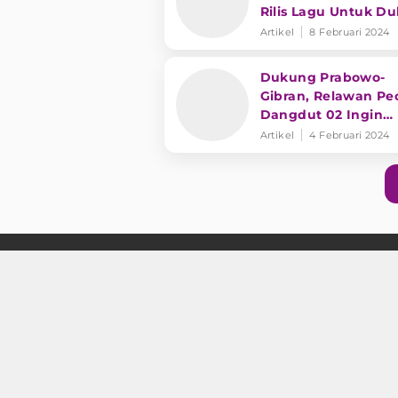
Rilis Lagu Untuk D
Prabowo-Gibran
Artikel
8 Februari 2024
Dukung Prabowo-
Gibran, Relawan Pe
Dangdut 02 Ingin
Pekerja Seni
Artikel
4 Februari 2024
Diperhatikan
Peta Situs
Tentang Kami
Ko