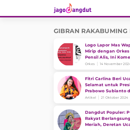
GIBRAN RAKABUMING
Logo Lapor Mas Wa
Mirip dengan Orkes
Pensil Alis, Ini Kom
Gilang Bhaskara
Orkes
14 November 202
Fitri Carlina Beri U
Selamat untuk Pres
Prabowo Subianto 
Wapres Gibran
Artikel
21 Oktober 2024
Rakabuming
Dangdut Populer: P
Rakyat Berlangsun
Meriah, Deretan Uc