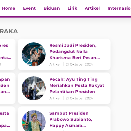
Home
Event
Biduan
Lirik
Artikel
Internasio
 RAKA
pres
Resmi Jadi Presiden,
Pedangdut Nella
entar
Kharisma Beri Pesan
Haru untuk Prabowo
4
Artikel
21 Oktober 2024
Subianto
capan
Pecah! Ayu Ting Ting
iden
Meriahkan Pesta Rakyat
dan
Pelantikan Presiden
Artikel
21 Oktober 2024
esta
Sambut Presiden
g
Prabowo Subianto,
apan
Happy Asmara