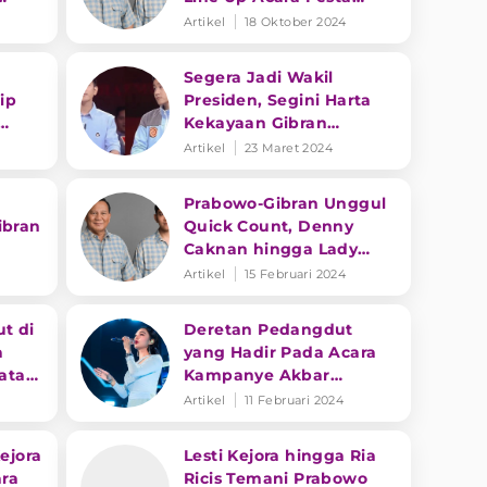
Rakyat Pelantikan
Artikel
18 Oktober 2024
Presiden 2024-2029
Segera Jadi Wakil
ip
Presiden, Segini Harta
Kekayaan Gibran
Rakabuming Raka
Artikel
23 Maret 2024
Prabowo-Gibran Unggul
ibran
Quick Count, Denny
Caknan hingga Lady
Rara Ucapkan Selamat
Artikel
15 Februari 2024
t di
Deretan Pedangdut
a
yang Hadir Pada Acara
 atau
Kampanye Akbar
Prabowo-Gibran
Artikel
11 Februari 2024
ejora
Lesti Kejora hingga Ria
ra
Ricis Temani Prabowo