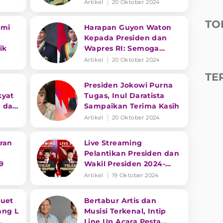
nyi
Semarakkan Panggung
Artikel
20 Oktober 2024
Pesta Rakyat
TO
smi
Harapan Guyon Waton
Kepada Presiden dan
ik
Wapres RI: Semoga
Membawa Perubahan
Artikel
20 Oktober 2024
Positif
TE
Presiden Jokowi Purna
kyat
Tugas, Inul Daratista
n dan
Sampaikan Terima Kasih
Artikel
20 Oktober 2024
ran
Live Streaming
Pelantikan Presiden dan
9
Wakil Presiden 2024-
2029
Artikel
19 Oktober 2024
Duet
Bertabur Artis dan
ang L
Musisi Terkenal, Intip
Line Up Acara Pesta