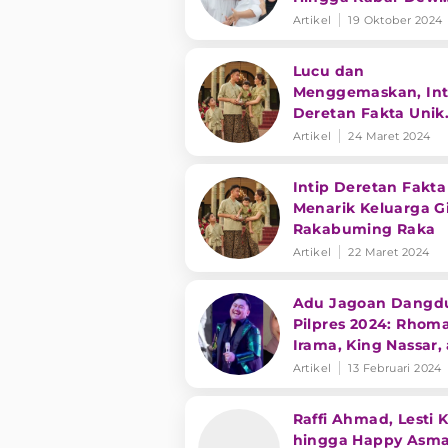
Perssik Putus
Artikel
19 Oktober 2024
Lucu dan
Menggemaskan, Int
Deretan Fakta Unik
Anak-Anak Gibran
Artikel
24 Maret 2024
Rakabuming Raka
Intip Deretan Fakta
Menarik Keluarga G
Rakabuming Raka
Artikel
22 Maret 2024
Adu Jagoan Dangdu
Pilpres 2024: Rhom
Irama, King Nassar,
Lesti Kejora?
Artikel
13 Februari 2024
Raffi Ahmad, Lesti K
hingga Happy Asma