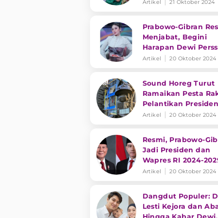
Selamat dari Penya
Artikel
21 Oktober 2024
Dangdut
Prabowo-Gibran Re
Menjabat, Begini
Harapan Dewi Perss
Artikel
20 Oktober 2024
Sound Horeg Turut
Ramaikan Pesta Ra
Pelantikan Preside
Wakil Presiden RI
Artikel
20 Oktober 2024
Resmi, Prabowo-Gib
Jadi Presiden dan
Wapres RI 2024-202
Artikel
20 Oktober 2024
Dangdut Populer: 
Lesti Kejora dan Ab
Hingga Kabar Dewi