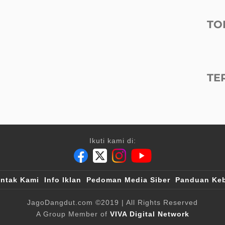
TO
TE
Ikuti kami di:
ntak Kami
Info Iklan
Pedoman Media Siber
Panduan Keb
JagoDangdut.com
©2019
| All Rights Reserved
A Group Member of
VIVA Digital Network