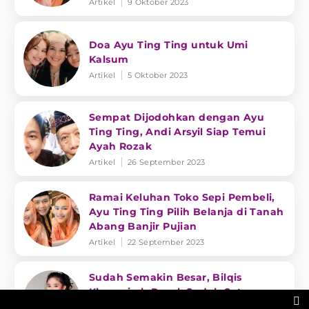
Artikel
9 Oktober 2023
Doa Ayu Ting Ting untuk Umi
Kalsum
Artikel
5 Oktober 2023
Sempat Dijodohkan dengan Ayu
Ting Ting, Andi Arsyil Siap Temui
Ayah Rozak
Artikel
26 September 2023
Ramai Keluhan Toko Sepi Pembeli,
Ayu Ting Ting Pilih Belanja di Tanah
Abang Banjir Pujian
Artikel
22 September 2023
Sudah Semakin Besar, Bilqis
Khumairah Razak Sudah Satu

Ukuran Sepatu dengan Ayu Ting