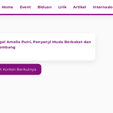
Home
Event
Biduan
Lirik
Artikel
Internasio
el Amelia Putri, Penyanyi Muda Berbakat dan
alembang
t Konten Berikutnya