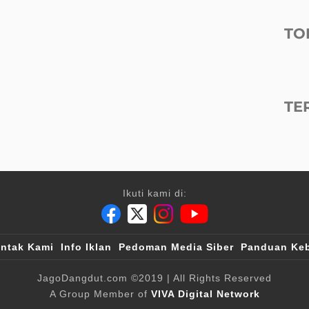
TO
TE
Ikuti kami di:
ntak Kami
Info Iklan
Pedoman Media Siber
Panduan Keb
JagoDangdut.com
©2019
| All Rights Reserved
A Group Member of
VIVA Digital Network