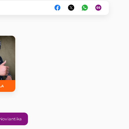
LA
 Noviantika