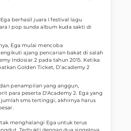
Ega berhasil juara I festival lagu
ara I pop sunda album kuda sakti di
ya, Ega mulai mencoba
gikuti ajang pencarian bakat di salah
demy Indosiar 2 pada tahun 2015. Ketika
patkan Golden Ticket, D’academy 2
 dan penampilan yang anggun,
it para peserta D'Academy 2. Ega yang
mlah sms tertinggi, akhirnya harus
besar.
tak menghalangi Ega untuk terus
angdut. Terbukti dengan dua singelnya