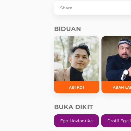
Share
BIDUAN
ABI KDI
ABAH LA
BUKA DIKIT
Ega Noviantika
Profil Ega