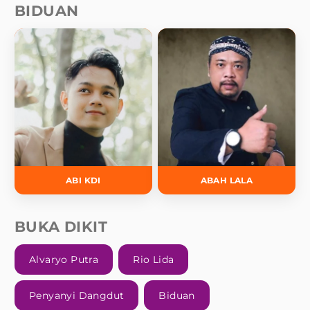
BIDUAN
ABI KDI
ABAH LALA
BUKA DIKIT
Alvaryo Putra
Rio Lida
Penyanyi Dangdut
Biduan