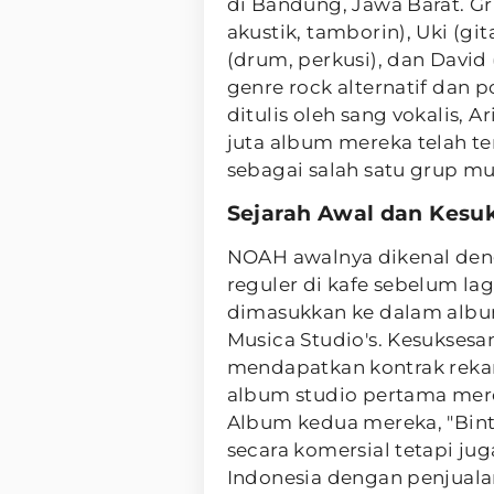
di Bandung, Jawa Barat. Grup
akustik, tamborin), Uki (gi
(drum, perkusi), dan Davi
genre rock alternatif dan 
ditulis oleh sang vokalis, Ar
juta album mereka telah te
sebagai salah satu grup musi
Sejarah Awal dan Kesu
NOAH awalnya dikenal den
reguler di kafe sebelum l
dimasukkan ke dalam albu
Musica Studio's. Kesukses
mendapatkan kontrak rekam
album studio pertama mere
Album kedua mereka, "Binta
secara komersial tetapi jug
Indonesia dengan penjualan 