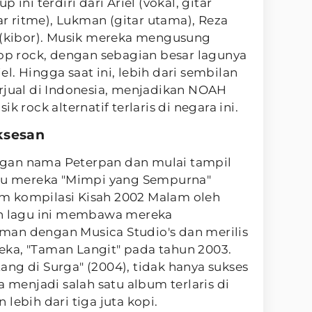
 ini terdiri dari Ariel (vokal, gitar
tar ritme), Lukman (gitar utama), Reza
d (kibor). Musik mereka mengusung
pop rock, dengan sebagian besar lagunya
iel. Hingga saat ini, lebih dari sembilan
rjual di Indonesia, menjadikan NOAH
k rock alternatif terlaris di negara ini.
ksesan
gan nama Peterpan dan mulai tampil
agu mereka "Mimpi yang Sempurna"
m kompilasi Kisah 2002 Malam oleh
an lagu ini membawa mereka
an dengan Musica Studio's dan merilis
ka, "Taman Langit" pada tahun 2003.
ng di Surga" (2004), tidak hanya sukses
a menjadi salah satu album terlaris di
lebih dari tiga juta kopi.