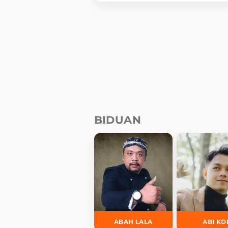
BIDUAN
ABAH LALA
ABI KD