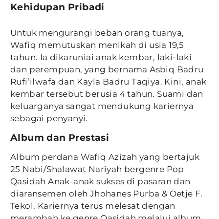
Kehidupan Pribadi
Untuk mengurangi beban orang tuanya,
Wafiq memutuskan menikah di usia 19,5
tahun. Ia dikaruniai anak kembar, laki-laki
dan perempuan, yang bernama Asbiq Badru
Rufi’ilwafa dan Kayla Badru Taqiya. Kini, anak
kembar tersebut berusia 4 tahun. Suami dan
keluarganya sangat mendukung kariernya
sebagai penyanyi.
Album dan Prestasi
Album perdana Wafiq Azizah yang bertajuk
25 Nabi/Shalawat Nariyah bergenre Pop
Qasidah Anak-anak sukses di pasaran dan
diaransemen oleh Jhohanes Purba & Oetje F.
Tekol. Kariernya terus melesat dengan
merambah ke genre Qasidah melalui album