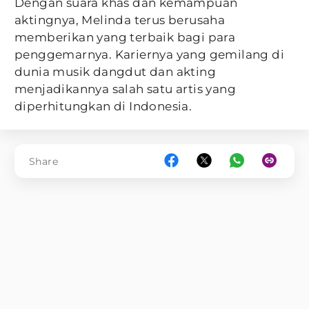
Dengan suara khas dan kemampuan
aktingnya, Melinda terus berusaha
memberikan yang terbaik bagi para
penggemarnya. Kariernya yang gemilang di
dunia musik dangdut dan akting
menjadikannya salah satu artis yang
diperhitungkan di Indonesia.
Share