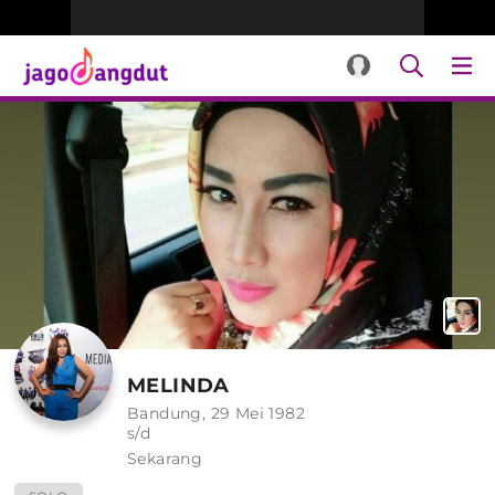
MELINDA
Bandung, 29 Mei 1982
s/d
Sekarang