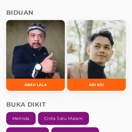
BIDUAN
ABAH LALA
ABI KDI
BUKA DIKIT
Melinda
Cinta Satu Malam