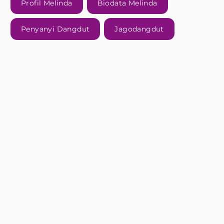
Profil Melinda
Biodata Melinda
Penyanyi Dangdut
Jagodangdut