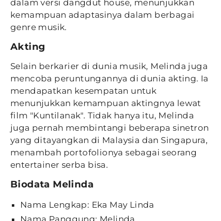
dalam versi dangdut house, menunjukkan
kemampuan adaptasinya dalam berbagai
genre musik.
Akting
Selain berkarier di dunia musik, Melinda juga
mencoba peruntungannya di dunia akting. Ia
mendapatkan kesempatan untuk
menunjukkan kemampuan aktingnya lewat
film "Kuntilanak". Tidak hanya itu, Melinda
juga pernah membintangi beberapa sinetron
yang ditayangkan di Malaysia dan Singapura,
menambah portofolionya sebagai seorang
entertainer serba bisa.
Biodata Melinda
Nama Lengkap: Eka May Linda
Nama Panggung: Melinda