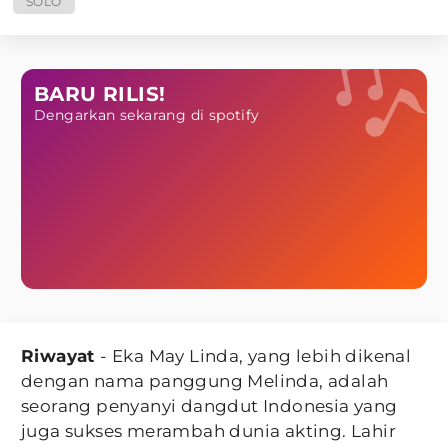
SOLO
BARU RILIS!
Dengarkan sekarang di spotify
Riwayat
- Eka May Linda, yang lebih dikenal
dengan nama panggung Melinda, adalah
seorang penyanyi dangdut Indonesia yang
juga sukses merambah dunia akting. Lahir