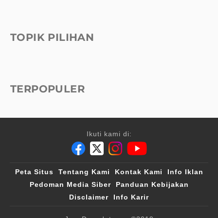
TOPIK PILIHAN
TERPOPULER
Ikuti kami di:
Peta Situs
Tentang Kami
Kontak Kami
Info Iklan
Pedoman Media Siber
Panduan Kebijakan
Disclaimer
Info Karir