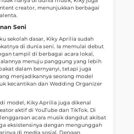
Tidak hanya di dunia musik, Kiky juga
ontent creator, menunjukkan berbagai
talenta.
anan Seni
u sekolah dasar, Kiky Aprilia sudah
atnya di dunia seni. Ia memulai debut
gan tampil di berbagai acara lokal,
alannya menuju panggung yang lebih
rbakat dalam bernyanyi, tetapi juga
l yang menjadikannya seorang model
duk kecantikan dan Wedding Organizer
i model, Kiky Aprilia juga dikenal
ator aktif di YouTube dan TikTok. Di
lenggaraan acara musik dangdut akibat
aga eksistensinya dengan mengunggah
arinya di media sosial. Dengan