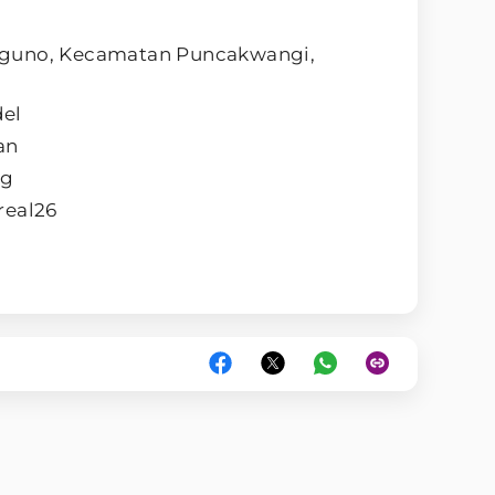
riguno, Kecamatan Puncakwangi,
del
an
ng
real26