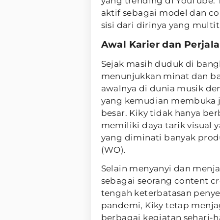
yang trending di YouTube. 
aktif sebagai model dan c
sisi dari dirinya yang multi
Awal Karier dan Perjal
Sejak masih duduk di bangk
menunjukkan minat dan bak
awalnya di dunia musik den
yang kemudian membuka j
besar. Kiky tidak hanya be
memiliki daya tarik visua
yang diminati banyak pro
(WO).
Selain menyanyi dan menjad
sebagai seorang content cre
tengah keterbatasan penye
pandemi, Kiky tetap menj
berbagai kegiatan sehari-h