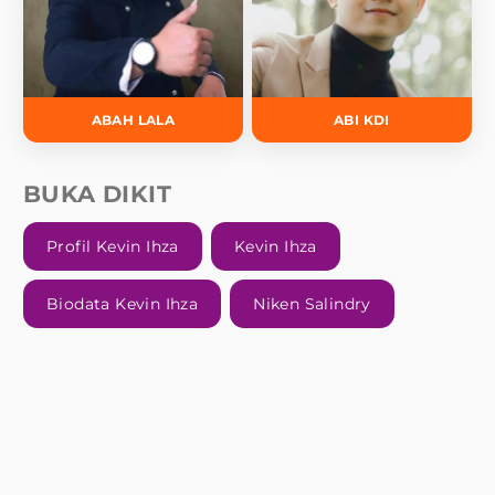
ABAH LALA
ABI KDI
BUKA DIKIT
Profil Kevin Ihza
Kevin Ihza
Biodata Kevin Ihza
Niken Salindry