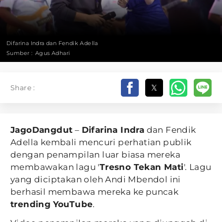
Difarina Indra dan Fendik Adella
Sumber :
Agus Adhari
Share :
JagoDangdut
–
Difarina Indra
dan Fendik
Adella kembali mencuri perhatian publik
dengan penampilan luar biasa mereka
membawakan lagu '
Tresno Tekan Mati
'. Lagu
yang diciptakan oleh Andi Mbendol ini
berhasil membawa mereka ke puncak
trending
YouTube
.