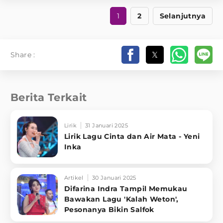
1
2
Selanjutnya
Share :
Berita Terkait
Lirik
31 Januari 2025
Lirik Lagu Cinta dan Air Mata - Yeni
Inka
Artikel
30 Januari 2025
Difarina Indra Tampil Memukau
Bawakan Lagu 'Kalah Weton',
Pesonanya Bikin Salfok