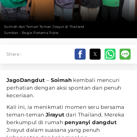
Soimah dan Teman-Teman Jirayut di Thailand
Sumber :
Regie Pratama Putra
Share :
JagoDangdut
–
Soimah
kembali mencuri
perhatian dengan aksi spontan dan penuh
keceriaan.
Kali ini, ia menikmati momen seru bersama
teman-teman
Jirayut
dari Thailand. Mereka
berkumpul di rumah
penyanyi dangdut
Jirayut dalam suasana yang penuh