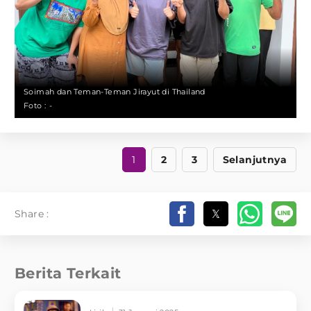
Soimah dan Teman-Teman Jirayut di Thailand
Foto :
-
1
2
3
Selanjutnya
Share :
Berita Terkait