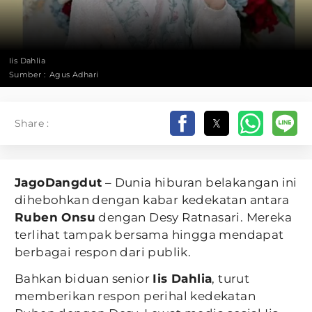
Iis Dahlia
Sumber :
Agus Adhari
Share :
JagoDangdut
– Dunia hiburan belakangan ini
dihebohkan dengan kabar kedekatan antara
Ruben Onsu
dengan Desy Ratnasari. Mereka
terlihat tampak bersama hingga mendapat
berbagai respon dari publik.
Bahkan biduan senior
Iis Dahlia
, turut
memberikan respon perihal kedekatan